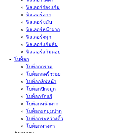
ฟิลเลอร์ร่องแก้ม
ฟิลเลอร์คาง
ฟิลเลอร์ขมับ
ฟิลเลอร์หน้าผาก
ฟิลเลอร์จมูก
ฟิลเลอร์แก้มส้ม
ฟิลเลอร์แก้มตอบ
โบท็อก
โบท็อกกราม
โบท็อกลดริ้วรอย
โบท็อกลิฟหน้า
โบท็อกปีกจมูก
โบท็อกรักแร้
โบท็อกหน้าผาก
โบท็อกยกมุมปาก
โบท็อกระหว่างคิ้ว
โบท็อกหางตา