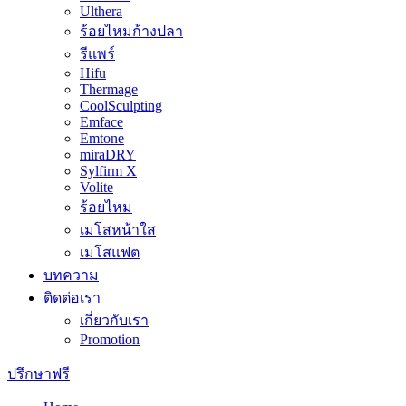
Ulthera
ร้อยไหมก้างปลา
รีแพร์
Hifu
Thermage
CoolSculpting
Emface
Emtone
miraDRY
Sylfirm X
Volite
ร้อยไหม
เมโสหน้าใส
เมโสแฟต
บทความ
ติดต่อเรา
เกี่ยวกับเรา
Promotion
ปรึกษาฟรี