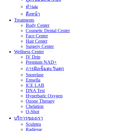
ทำนม
ดึงหน้า
Treatments
Body Center
Cosmetic Dental Center
Face Center
Hair Center
Surgery Center
Wellness Center
IV Drip
Premium NAD+
การฝังเข็มตะวันตก
Snorelase
Emsella
ICE LAB
DNA Test
Hyperbaric Oxygen
Ozone Therapy
Chelation
O-Shot
บริการของเรา
Sculptra
Radiesse