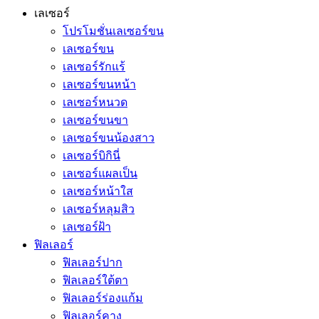
เลเซอร์
โปรโมชั่นเลเซอร์ขน
เลเซอร์ขน
เลเซอร์รักแร้
เลเซอร์ขนหน้า
เลเซอร์หนวด
เลเซอร์ขนขา
เลเซอร์ขนน้องสาว
เลเซอร์บิกินี่
เลเซอร์แผลเป็น
เลเซอร์หน้าใส
เลเซอร์หลุมสิว
เลเซอร์ฝ้า
ฟิลเลอร์
ฟิลเลอร์ปาก
ฟิลเลอร์ใต้ตา
ฟิลเลอร์ร่องแก้ม
ฟิลเลอร์คาง