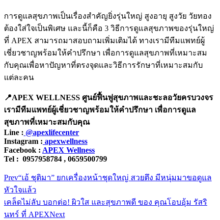
การดูแลสุขภาพเป็นเรื่องสำคัญยิ่งรุ่นใหญ่ สูงอายุ สูงวัย วัยทอง
ต้องใส่ใจเป็นพิเศษ และนี้ก็คือ 3 วิธีการดูแลสุขภาพของรุ่นใหญ่
ที่ APEX สามารถมาสอบถามเพิ่มเติมได้ ทางเรามีทีมแพทย์ผู้
เชี่ยวชาญพร้อมให้คำปรึกษา เพื่อการดูแลสุขภาพที่เหมาะสม
กับคุณเพื่อหาปัญหาที่ตรงจุดและวิธีการรักษาที่เหมาะสมกับ
แต่ละคน
📍APEX WELLNESS ศูนย์ฟื้นฟูสุขภาพและชะลอวัยครบวงจร
เรามีทีมแพทย์ผู้เชี่ยวชาญพร้อมให้คำปรึกษา เพื่อการดูแล
สุขภาพที่เหมาะสมกับคุณ
Line :
@apexlifecenter
Instagram :
apexwellness
Facebook :
APEX Wellness
Tel : 0957958784 , 0659500799
Prev
“เอ้ ชุติมา” ยกเครื่องหน้าชุดใหญ่ สวยตึง มีหนุ่มมาขอดูแล
หัวใจแล้ว
เคล็ดไม่ลับ บอกต่อ! ผิวใส และสุขภาพดี ของ คุณโอบอุ้ม รัสริ
นทร์ ที่ APEX
Next