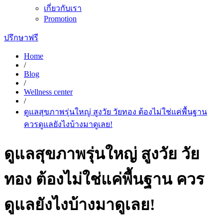
เกี่ยวกับเรา
Promotion
ปรึกษาฟรี
Home
/
Blog
/
Wellness center
/
ดูแลสุขภาพรุ่นใหญ่ สูงวัย วัยทอง ต้องไม่ใช่แค่พื้นฐาน
ควรดูแลยังไงบ้างมาดูเลย!
ดูแลสุขภาพรุ่นใหญ่ สูงวัย วัย
ทอง ต้องไม่ใช่แค่พื้นฐาน ควร
ดูแลยังไงบ้างมาดูเลย!