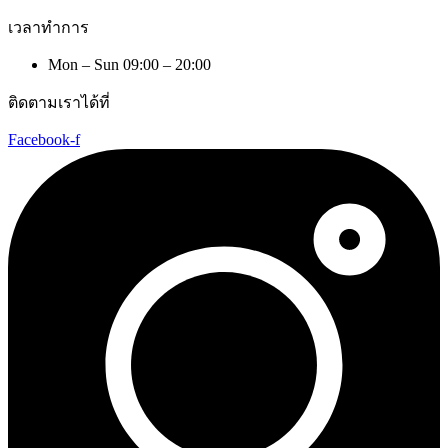
เวลาทำการ
Mon – Sun 09:00 – 20:00
ติดตามเราได้ที่
Facebook-f