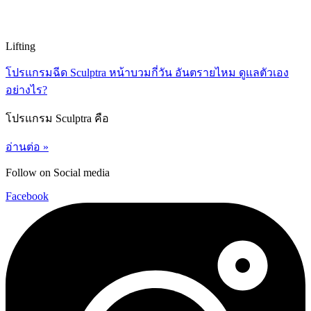
Lifting
โปรแกรมฉีด Sculptra หน้าบวมกี่วัน อันตรายไหม ดูแลตัวเอง
อย่างไร?
โปรแกรม Sculptra คือ
อ่านต่อ »
Follow on Social media
Facebook