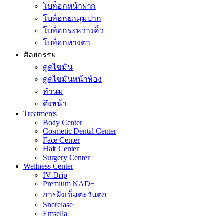
โบท็อกหน้าผาก
โบท็อกยกมุมปาก
โบท็อกระหว่างคิ้ว
โบท็อกหางตา
ศัลยกรรม
ดูดไขมัน
ดูดไขมันหน้าท้อง
ทำนม
ดึงหน้า
Treatments
Body Center
Cosmetic Dental Center
Face Center
Hair Center
Surgery Center
Wellness Center
IV Drip
Premium NAD+
การฝังเข็มตะวันตก
Snorelase
Emsella