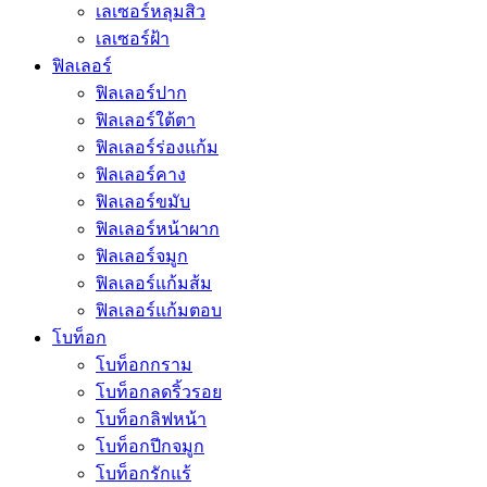
เลเซอร์หลุมสิว
เลเซอร์ฝ้า
ฟิลเลอร์
ฟิลเลอร์ปาก
ฟิลเลอร์ใต้ตา
ฟิลเลอร์ร่องแก้ม
ฟิลเลอร์คาง
ฟิลเลอร์ขมับ
ฟิลเลอร์หน้าผาก
ฟิลเลอร์จมูก
ฟิลเลอร์แก้มส้ม
ฟิลเลอร์แก้มตอบ
โบท็อก
โบท็อกกราม
โบท็อกลดริ้วรอย
โบท็อกลิฟหน้า
โบท็อกปีกจมูก
โบท็อกรักแร้