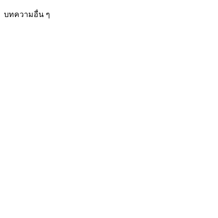
บทความอื่น ๆ