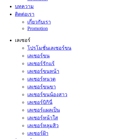
บทความ
ติดต่อเรา
เกี่ยวกับเรา
Promotion
เลเซอร์
โปรโมชั่นเลเซอร์ขน
เลเซอร์ขน
เลเซอร์รักแร้
เลเซอร์ขนหน้า
เลเซอร์หนวด
เลเซอร์ขนขา
เลเซอร์ขนน้องสาว
เลเซอร์บิกินี่
เลเซอร์แผลเป็น
เลเซอร์หน้าใส
เลเซอร์หลุมสิว
เลเซอร์ฝ้า