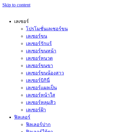
Skip to content
เลเซอร์
โปรโมชั่นเลเซอร์ขน
เลเซอร์ขน
เลเซอร์รักแร้
เลเซอร์ขนหน้า
เลเซอร์หนวด
เลเซอร์ขนขา
เลเซอร์ขนน้องสาว
เลเซอร์บิกินี่
เลเซอร์แผลเป็น
เลเซอร์หน้าใส
เลเซอร์หลุมสิว
เลเซอร์ฝ้า
ฟิลเลอร์
ฟิลเลอร์ปาก
ฟิลเลอร์ใต้ตา