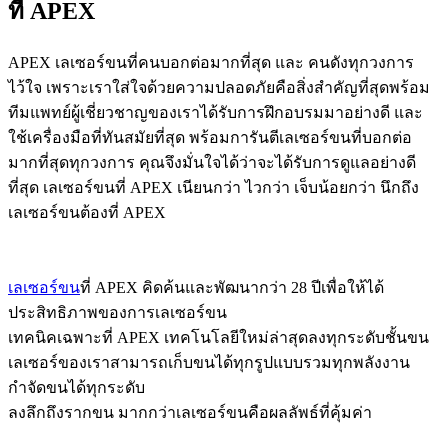
ที่ APEX
APEX เลเซอร์ขนที่คนบอกต่อมากที่สุด และ คนดังทุกวงการ
ไว้ใจ เพราะเราใส่ใจด้วยความปลอดภัยคือสิ่งสำคัญที่สุดพร้อม
ทีมแพทย์ผู้เชี่ยวชาญของเราได้รับการฝึกอบรมมาอย่างดี และ
ใช้เครื่องมือที่ทันสมัยที่สุด พร้อมการันตีเลเซอร์ขนที่บอกต่อ
มากที่สุดทุกวงการ คุณจึงมั่นใจได้ว่าจะได้รับการดูแลอย่างดี
ที่สุด เลเซอร์ขนที่ APEX เนียนกว่า ไวกว่า เจ็บน้อยกว่า นึกถึง
เลเซอร์ขนต้องที่ APEX
เลเซอร์ขน
ที่ APEX คิดค้นและพัฒนากว่า 28 ปีเพื่อให้ได้
ประสิทธิภาพของการเลเซอร์ขน
เทคนิคเฉพาะที่ APEX เทคโนโลยีใหม่ล่าสุดลงทุกระดับชั้นขน
เลเซอร์ของเราสามารถเก็บขนได้ทุกรูปแบบรวมทุกพลังงาน
กำจัดขนได้ทุกระดับ
ลงลึกถึงรากขน มากกว่าเลเซอร์ขนคือผลลัพธ์ที่คุ้มค่า