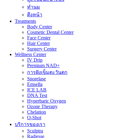
ทำนม
ดึงหน้า
Treatments
Body Center
Cosmetic Dental Center
Face Center
Hair Center
Surgery Center
Wellness Center
IV Drip
Premium NAD+
การฝังเข็มตะวันตก
Snorelase
Emsella
ICE LAB
DNA Test
Hyperbaric Oxygen
Ozone Therapy
Chelation
O-Shot
บริการของเรา
Sculptra
Radiesse