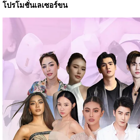
โปรโมชั่นเลเซอร์ขน