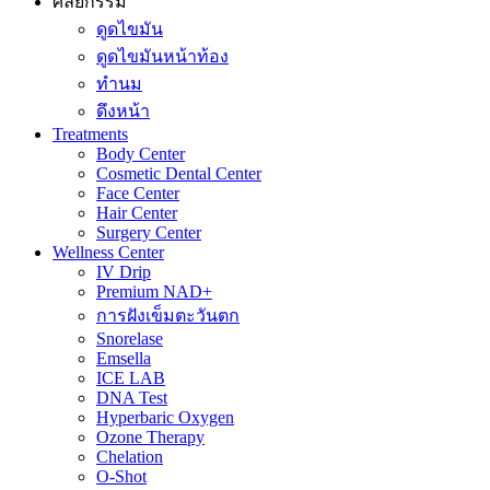
ศัลยกรรม
ดูดไขมัน
ดูดไขมันหน้าท้อง
ทำนม
ดึงหน้า
Treatments
Body Center
Cosmetic Dental Center
Face Center
Hair Center
Surgery Center
Wellness Center
IV Drip
Premium NAD+
การฝังเข็มตะวันตก
Snorelase
Emsella
ICE LAB
DNA Test
Hyperbaric Oxygen
Ozone Therapy
Chelation
O-Shot