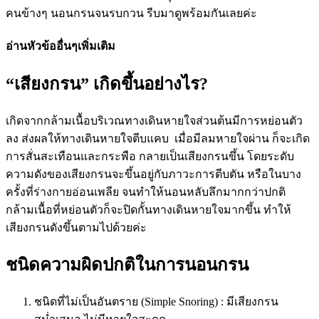
คนข้างๆ นอนกรนจนรบกวน รีบมาดูพร้อมกันเลยค่ะ
อ่านหัวข้ออื่นๆเพิ่มเติม
“เสียงกรน” เกิดขึ้นอย่างไร?
เกิดจากกล้ามเนื้อบริเวณทางเดินหายใจส่วนต้นมีการหย่อนตัว
ลง ส่งผลให้ทางเดินหายใจตีบแคบ เมื่อมีลมหายใจผ่าน ก็จะเกิด
การสั่นสะเทือนและกระพือ กลายเป็นเสียงกรนขึ้น โดยระดับ
ความดังของเสียงกรนจะขึ้นอยู่กับภาวะการตีบตัน หรือในบาง
ครั้งที่ร่างกายอ่อนเพลีย จนทำให้นอนหลับลึกมากกว่าปกติ
กล้ามเนื้อที่หย่อนตัวก็จะปิดกั้นทางเดินหายใจมากขึ้น ทำให้
เสียงกรนดังขึ้นตามไปด้วยค่ะ
ชนิดความผิดปกติในการนอนกรน
ชนิดที่ไม่เป็นอันตราย (Simple Snoring) : มีเสียงกรน