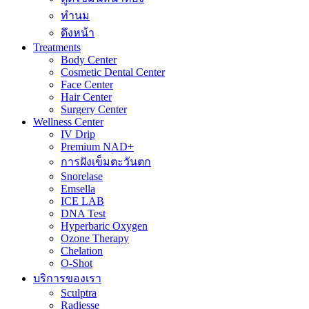
ทำนม
ดึงหน้า
Treatments
Body Center
Cosmetic Dental Center
Face Center
Hair Center
Surgery Center
Wellness Center
IV Drip
Premium NAD+
การฝังเข็มตะวันตก
Snorelase
Emsella
ICE LAB
DNA Test
Hyperbaric Oxygen
Ozone Therapy
Chelation
O-Shot
บริการของเรา
Sculptra
Radiesse