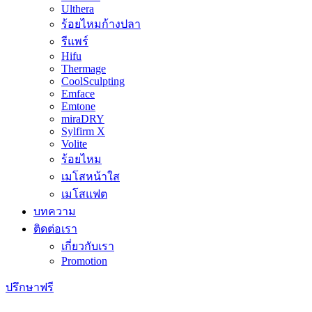
Ulthera
ร้อยไหมก้างปลา
รีแพร์
Hifu
Thermage
CoolSculpting
Emface
Emtone
miraDRY
Sylfirm X
Volite
ร้อยไหม
เมโสหน้าใส
เมโสแฟต
บทความ
ติดต่อเรา
เกี่ยวกับเรา
Promotion
ปรึกษาฟรี