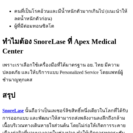
คนที่เป็นโรคอ้วนและมีน้ำหนักตัวมากเกินไป (แนะนำให้
ลดน้ำหนักตัวก่อน)
ผู้ที่มีต่อมทอนซิลโต
ทำไมต้อง SnoreLase ที่ Apex Medical
Center
เพราะเราเลือกใช้เครื่องมือที่ได้มาตรฐาน อย. ไทย มีความ
ปลอดภัย และให้บริการแบบ Personalized Service โดยแพทย์ผู้
ชำนาญทุกเคส
สรุป
SnoreLase
นั้นถือว่าเป็นเลเซอร์ลิขสิทธิ์หนึ่งเดียวในโลกที่ได้รับ
การออกแบบ และพัฒนาให้สามารถส่งพลังงานลงลึกถึงกล้าม
เนื้อบริเวณทางเดินหายใจส่วนต้น โดยไม่ก่อให้เกิดการระคาย
เคืองต่อผิวที่บอบบางภายในช่องปาก ทำให้เกิดการหดกระชับ