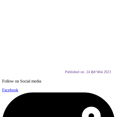
#
เลเซอร์แก้นอนกรน
#
เลเซอร์แก้นอนกรน ราคา
#
CPAPคือ
อะไร
#
แก้นอนกรน
#
นอนกรนเกิดจาก
#
emsella Apex
#
แก้นอน
กรน bangkok
#
เลเซอร์แก้นอนกรน Apex
#
เลเซอร์แก้นอนกรน
Apex กรุงเทพมหานคร
#
เลเซอร์แก้นอนกรนที่ไหนดี2023
Published on: 24 ตุลาคม 2023
Follow on Social media
Facebook