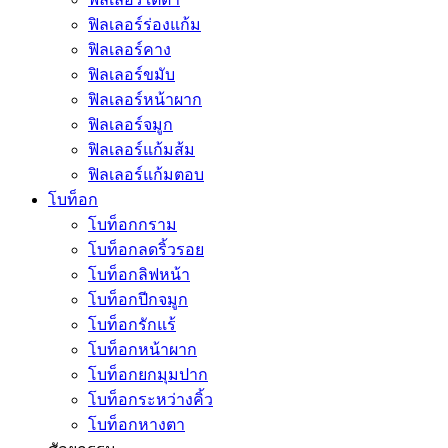
ฟิลเลอร์ร่องแก้ม
ฟิลเลอร์คาง
ฟิลเลอร์ขมับ
ฟิลเลอร์หน้าผาก
ฟิลเลอร์จมูก
ฟิลเลอร์แก้มส้ม
ฟิลเลอร์แก้มตอบ
โบท็อก
โบท็อกกราม
โบท็อกลดริ้วรอย
โบท็อกลิฟหน้า
โบท็อกปีกจมูก
โบท็อกรักแร้
โบท็อกหน้าผาก
โบท็อกยกมุมปาก
โบท็อกระหว่างคิ้ว
โบท็อกหางตา