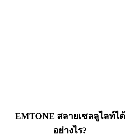
EMTONE สลายเซลลูไลท์ได้
อย่างไร?