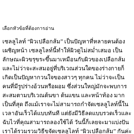
เลือกหัวข้อที่ต้องการอ่าน
เซลลูไลท์ “ผิวเปลือกส้ม” เป็นปัญหาที่หลายคนต้อง
เผชิญหน้า เซลลูไลท์นี้ทำให้ผิวดูไม่สม่ำเสมอ เป็น
ลักษณะผิวขรุขระขึ้นมาเหมือนกับผิวของเปลือกส้ม
และไม่ว่าจะสะสมอยู่ที่บริเวณส่วนใดของร่างกายก็
เกิดเป็นปัญหากวนใจของสาวๆ ทุกคน ไม่ว่าจะเป็น
คนที่มีรูปร่างอ้วนหรือผอม ซึ่งส่วนใหญ่มักจะพบการ
สะสมตามบริเวณต้นขา ต้นแขน และหน้าท้อง มาก
เป็นที่สุด ถึงแม้เราจะไม่สามารถกำจัดเซลลูไลท์นี้ใน
เวลาอันเร็วได้แบบทันที แต่ยังมีวิธีลดแบบรวดเร็วและ
ฉับไวที่คุณสามารถลองใช้ได้ วันนี้ก็เลยจะมาแบ่งปัน
เราได้รวมรวมวิธีขจัดเซลลูไลท์ “ผิวเปลือกส้ม” กันค่ะ