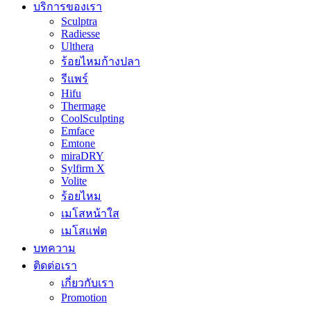
บริการของเรา
Sculptra
Radiesse
Ulthera
ร้อยไหมก้างปลา
รีแพร์
Hifu
Thermage
CoolSculpting
Emface
Emtone
miraDRY
Sylfirm X
Volite
ร้อยไหม
เมโสหน้าใส
เมโสแฟต
บทความ
ติดต่อเรา
เกี่ยวกับเรา
Promotion