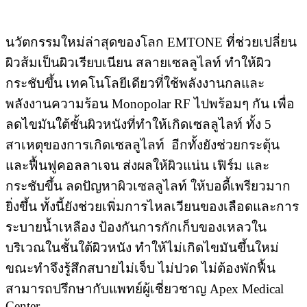
นวัตกรรมใหม่ล่าสุดของโลก EMTONE ที่ช่วยเปลี่ยน
ผิวส้มเป็นผิวเรียบเนียน สลายเซลลูไลท์ ทำให้ผิว
กระชับขึ้น เทคโนโลยีเดียวที่ใช้พลังงานกลและ
พลังงานความร้อน Monopolar RF ไปพร้อมๆ กัน เพื่อ
ลดไขมันใต้ชั้นผิวหนังที่ทำให้เกิดเซลลูไลท์ ทั้ง 5
สาเหตุของการเกิดเซลลูไลท์ อีกทั้งยังช่วยกระตุ้น
และฟื้นฟูคอลลาเจน ส่งผลให้ผิวแน่น เฟิร์ม และ
กระชับขึ้น ลดปัญหาผิวเซลลูไลท์ ให้บอดี้เพรียวมาก
ยิ่งขึ้น ทั้งนี้ยังช่วยเพิ่มการไหลเวียนของเลือดและการ
ระบายน้ำเหลือง ป้องกันการกักเก็บของเหลวใน
บริเวณในชั้นใต้ผิวหนัง ทำให้ไม่เกิดไขมันขึ้นใหม่
ขณะทำจึงรู้สึกสบายไม่เจ็บ ไม่ปวด ไม่ต้องพักฟื้น
สามารถปรึกษากับแพทย์ผู้เชี่ยวชาญ Apex Medical
Center