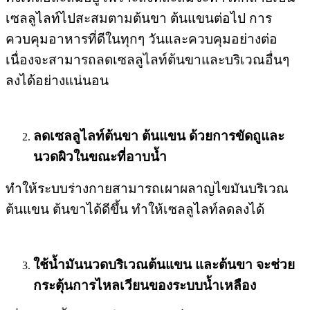
เซลลูไลท์ไปสะสมตามต้นขา ต้นแขนต่อไป การ
ควบคุมอาหารที่ดีในทุกๆ วันและควบคุมอย่างต่อ
เนื่องจะสามารถลดเซลลูไลท์ต้นขาและบริเวณอื่นๆ
ลงได้อย่างแน่นอน
ลดเซลลูไลท์ต้นขา ต้นแขน ด้วยการขัดถูและ
นวดผิวในขณะที่อาบน้ำ
ทำให้ระบบร่างกายสามารถเผาผลาญไขมันบริเวณ
ต้นแขน ต้นขาได้ดีขึ้น ทำให้เซลลูไลท์ลดลงได้
ใช้น้ำมันนวดบริเวณต้นแขน และต้นขา จะช่วย
กระตุ้นการไหลเวียนของระบบน้ำเหลือง