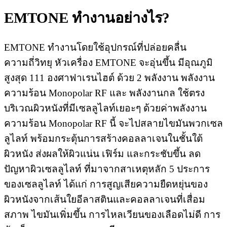
EMTONE ทำงานอย่างไร?
EMTONE ทำงานโดยใช้อุปกรณ์ที่ปล่อยคลื่น
ความถี่วิทยุ หัวเครื่อง EMTONE จะอุ่นขึ้น มีอุณภูมิ
สูงสุด 111 องศาฟาเรนไฮต์ ด้วย 2 พลังงาน พลังงาน
ความร้อน Monopolar RF และ พลังงานกล ใช้ตรง
บริเวณผิวหนังที่มีเซลลูไลท์เยอะๆ ด้วยค่าพลังงาน
ความร้อน Monopolar RF นี้ จะไปสลายไขมันพวกเซล
ลูไลท์ พร้อมกระตุ้นการสร้างคอลลาเจนในชั้นใต้
ผิวหนัง ส่งผลให้ผิวแน่น เฟิร์ม และกระชับขึ้น ลด
ปัญหาผิวเซลลูไลท์ ที่มาจากสาเหตุหลัก 5 ประการ
ของเซลลูไลท์ ได้แก่ การสูญเสียความยืดหยุ่นของ
ผิวหนังจากเส้นใยอีลาสตินและคอลลาเจนที่เสื่อม
สภาพ ไขมันเพิ่มขึ้น การไหลเวียนของเลือดไม่ดี การ