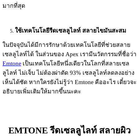
มากที่สุด
ใช้เทคโนโลยีรีดเซลลูไลท์ สลายไขมันสะสม
ในปัจจุบันได้มีการรักษาด้วยเทคโนโลยีที่ช่วยสลาย
เซลลูไลท์ได้ ในส่วนของ Apex เรามีนวัตกรรมที่ชื่อว่า
Emtone
เป็นเทคโนโลยีหนึ่งเดียวในโลกที่สลายเซล
ลูไลท์ ไม่เจ็บ ไม่ต้องผ่าตัด 93% เซลลูไลท์ลดลงอย่าง
เห็นได้ชัด หากใครยังไม่รู้ว่า Emtone คืออะไร เดี๋ยวจะ
อธิบายเพิ่มเติมให้มากขึ้นนะคะ
EMTONE รีดเซลลูไลท์ สลายผิว