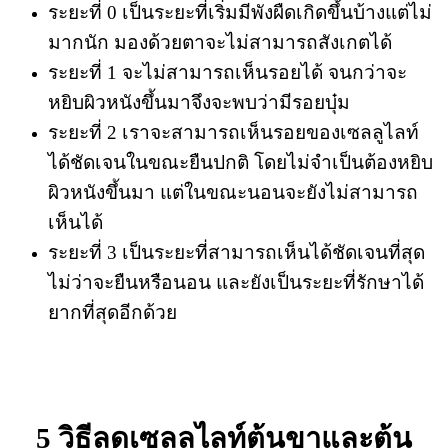
ระยะที่ 0 เป็นระยะที่เริ่มมีพังผืดเกิดขึ้นบ้างแต่ไม่
มากนัก มองด้วยตาจะไม่สามารถสังเกตได้
ระยะที่ 1 จะไม่สามารถเห็นรอยได้ จนกว่าจะ
หยิบผิวหนังขึ้นมาจึงจะพบว่ามีรอยบุ๋ม
ระยะที่ 2 เราจะสามารถเห็นรอยของเซลลูไลท์
ได้ชัดเจนในขณะยืนปกติ โดยไม่จำเป็นต้องหยิบ
ผิวหนังขึ้นมา แต่ในขณะนอนจะยังไม่สามารถ
เห็นได้
ระยะที่ 3 เป็นระยะที่สามารถเห็นได้ชัดเจนที่สุด
ไม่ว่าจะยืนหรือนอน และยังเป็นระยะที่รักษาได้
ยากที่สุดอีกด้วย
5 วิธีลดเซลลูไลท์ต้นขาและต้น