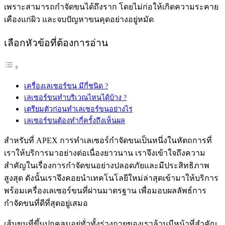
เพราะสามารถกำจัดขนได้ถึงราก โดยไม่ก่อให้เกิดความระคาย
เคืองแก่ผิว และจบปัญหาขนคุดอย่างอยู่หมัด
เลือกหัวข้อที่ต้องการอ่าน
เครื่องเลเซอร์ขน มีกี่ชนิด ?
เลเซอร์ขนทำบริเวณไหนได้บ้าง ?
เตรียมตัวก่อนทำเลเซอร์ขนอย่างไร
เลเซอร์ขนต้องทำกี่ครั้งถึงเห็นผล
สำหรับที่ APEX การทำเลเซอร์กำจัดขนเป็นหนึ่งในหัตถการที่
เราให้บริการมาอย่างต่อเนื่องยาวนาน เราจึงเข้าใจถึงความ
สำคัญในเรื่องการกำจัดขนอย่างปลอดภัยและมีประสิทธิภาพ
สูงสุด ดังนั้นเราจึงคอยนำเทคโนโลยีใหม่ล่าสุดเข้ามาให้บริการ
พร้อมเครื่องเลเซอร์ขนที่ผ่านมาตรฐาน เพื่อมอบผลลัพธ์การ
กำจัดขนที่ดีที่สุดอยู่เสมอ
เส้นขนที่ขึ้นปกคลุมอยู่ทั่วทั้งร่างกายของเราล้วนมีหน้าที่สำคัญ