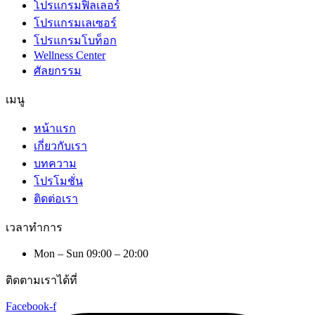
โปรแกรมฟิลเลอร์
โปรแกรมเลเซอร์
โปรแกรมโบท็อก
Wellness Center
ศัลยกรรม
เมนู
หน้าแรก
เกี่ยวกับเรา
บทความ
โปรโมชั่น
ติดต่อเรา
เวลาทำการ
Mon – Sun 09:00 – 20:00
ติดตามเราได้ที่
Facebook-f