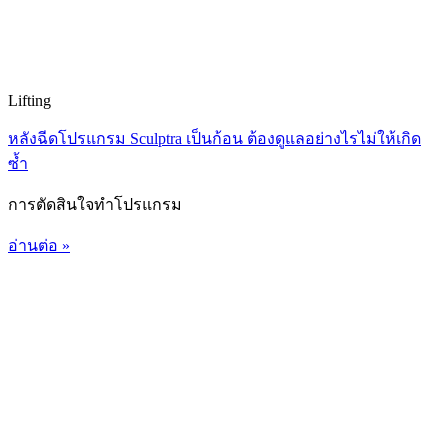
Lifting
หลังฉีดโปรแกรม Sculptra เป็นก้อน ต้องดูแลอย่างไรไม่ให้เกิด
ซ้ำ
การตัดสินใจทำโปรแกรม
อ่านต่อ »