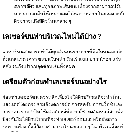
สภาพสีผิว และทุกสภาพเส้นขน เนื่องจากสามารถปรับ
ความยาวคลื่นให้เหมาะสมได้หลากหลาย โดยเหมาะกับ
ผิวขาวจนถึงสีผิวโทนกลาง ๆ
เลเซอร์ขนทำบริเวณไหนได้บ้าง ?
เลเซอร์ขนสามารถทำได้ทุกส่วนบนร่างกายที่มีเส้นขนเลยค่ะ
ตั้งแต่หนวด เครา ขนบนใบหน้า รักแร้ แขน ขา หน้าอก แผ่น
หลัง จนถึงบริเวณจุดซ่อนเร้นทั้งหมด
เตรียมตัวก่อนทำเลเซอร์ขนอย่างไร
ก่อนทำเลเซอร์ขน ควรหลีกเลี่ยงไม่ให้ผิวบริเวณที่จะทำโดน
แสงแดดโดยตรง รวมถึงงดการขัด การสครับ การแว็กซ์ และ
การถอน รวมถึงไม่ใช้ผลิตภัณฑ์ที่มีฤทธิ์ช่วยผลัดเซลล์ผิว เพื่อ
ป้องกันไม่ให้ผิวบริเวณที่จะทำเลเซอร์อ่อนแอ หรือเกิดการ
ระคายเคือง ทั้งนี้ยังคงสามารถโกนขนเบา ๆ ในบริเวณที่จะทำ