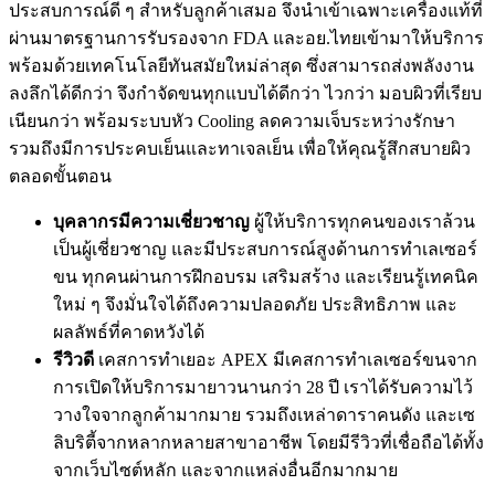
ประสบการณ์ดี ๆ สำหรับลูกค้าเสมอ จึงนำเข้าเฉพาะเครื่องแท้ที่
ผ่านมาตรฐานการรับรองจาก FDA และอย.ไทยเข้ามาให้บริการ
พร้อมด้วยเทคโนโลยีทันสมัยใหม่ล่าสุด ซึ่งสามารถส่งพลังงาน
ลงลึกได้ดีกว่า จึงกำจัดขนทุกแบบได้ดีกว่า ไวกว่า มอบผิวที่เรียบ
เนียนกว่า พร้อมระบบหัว Cooling ลดความเจ็บระหว่างรักษา
รวมถึงมีการประคบเย็นและทาเจลเย็น เพื่อให้คุณรู้สึกสบายผิว
ตลอดขั้นตอน
บุคลากรมีความเชี่ยวชาญ
ผู้ให้บริการทุกคนของเราล้วน
เป็นผู้เชี่ยวชาญ และมีประสบการณ์สูงด้านการทำเลเซอร์
ขน ทุกคนผ่านการฝึกอบรม เสริมสร้าง และเรียนรู้เทคนิค
ใหม่ ๆ จึงมั่นใจได้ถึงความปลอดภัย ประสิทธิภาพ และ
ผลลัพธ์ที่คาดหวังได้
รีวิวดี
เคสการทำเยอะ APEX มีเคสการทำเลเซอร์ขนจาก
การเปิดให้บริการมายาวนานกว่า 28 ปี เราได้รับความไว้
วางใจจากลูกค้ามากมาย รวมถึงเหล่าดาราคนดัง และเซ
ลิบริตี้จากหลากหลายสาขาอาชีพ โดยมีรีวิวที่เชื่อถือได้ทั้ง
จากเว็บไซต์หลัก และจากแหล่งอื่นอีกมากมาย