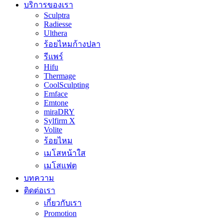
บริการของเรา
Sculptra
Radiesse
Ulthera
ร้อยไหมก้างปลา
รีแพร์
Hifu
Thermage
CoolSculpting
Emface
Emtone
miraDRY
Sylfirm X
Volite
ร้อยไหม
เมโสหน้าใส
เมโสแฟต
บทความ
ติดต่อเรา
เกี่ยวกับเรา
Promotion