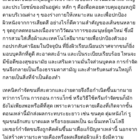
และประโยชน์ของมันอยู่ค่ะ หลัก ๆ คือเพื่อคอยควบคุมอุณหภูมิ
ตามบริเวณต่าง ๆ ของร่างกายให้เหมาะสม และเพื่อปกป้อง
ผิวหนังจากการเสียดสี อย่างไรก็ดีความสำคัญของเส้นขนหลาย
ๆ จุดถูกลดทอนลงเนื่องจากวิวัฒนาการของมนุษย์ยุคใหม่ ซึ่งมี
การสวมใส่เสื้อผ้าและเทคโนโลยีมากมายเพื่อปกป้องตัวเอง
กอปรกลับค่านิยมในปัจจุบัน ที่ยิ่งผิวเรียบเนียนปราศจากขนก็ยิ่ง
มอบบุคลิกที่ดูดี สะอาดสะอ้าน และเป็นระเบียบเรียบร้อย ไหนจะ
มีข้อดีของสุขอนามัย และเสริมความมั่นใจส่วนบุคคล การกำจัด
ขนจึงกลายเป็นเรื่องธรรมดาสามัญ และสำหรับคนส่วนใหญ่ก็
กลายเป็นสิ่งที่จำเป็นต้องทำ
เทคนิคกำจัดขนที่สะดวกและง่ายดายจึงถือกำเนิดขึ้นมากมาย
ทว่าการโกน การถอน การแว็กซ์ หรือวิธีใช้ครีมกำจัดขนก็มัก
ยังไม่เพียงพอหรือดีที่สุด เพราะความระคายเคืองที่เกิดจากขั้น
ตอนเหล่านี้มักส่งผลกระทบระยะยาว เช่น ขนคุด ตุ่มหนังไก่ รู
ขุมขนอักเสบ บาดแผล หรือรอยแผลเป็น ฉะนั้นเทคโนโลยี
เลเซอร์กำจัดขนจึงถูกคิดค้นขึ้นมาเพื่อแก้ปัญหาเหล่านี้ นอกจาก
ไม่สร้างความระคายเคืองหรือผลเสียต่อผิวแล้ว ยังมีความ