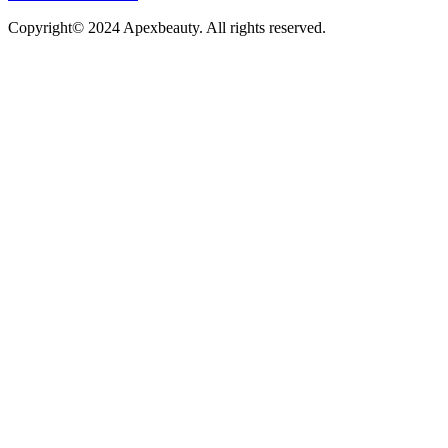
Copyright© 2024 Apexbeauty. All rights reserved.