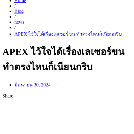
Home
/
Blog
/
news
/
APEX ไว้ใจได้เรื่องเลเซอร์ขน ทำตรงไหนก็เนียนกริบ
APEX ไว้ใจได้เรื่องเลเซอร์ขน
ทำตรงไหนก็เนียนกริบ
มิถุนายน 30, 2024
Share :