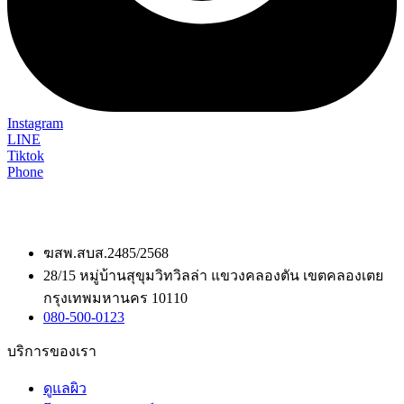
Instagram
LINE
Tiktok
Phone
ฆสพ.สบส.2485/2568
28/15 หมู่บ้านสุขุมวิทวิลล่า แขวงคลองตัน เขตคลองเตย
กรุงเทพมหานคร 10110
080-500-0123
บริการของเรา
ดูแลผิว