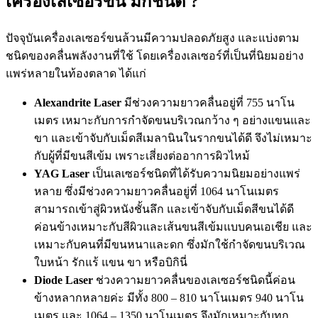
เครื่องเลเซอร์ขน มีกี่ชนิด ?
ปัจจุบันเครื่องเลเซอร์ขนล้วนมีความปลอดภัยสูง และแบ่งตาม
ชนิดของคลื่นพลังงานที่ใช้ โดยเครื่องเลเซอร์ที่เป็นที่นิยมอย่าง
แพร่หลายในท้องตลาด ได้แก่
Alexandrite Laser
มีช่วงความยาวคลื่นอยู่ที่ 755 นาโน
เมตร เหมาะกับการกำจัดขนบริเวณกว้าง ๆ อย่างแขนและ
ขา และเข้าจับกับเม็ดสีเมลานินในรากขนได้ดี จึงไม่เหมาะ
กับผู้ที่มีขนสีเข้ม เพราะเสี่ยงต่ออาการผิวไหม้
YAG Laser
เป็นเลเซอร์ชนิดที่ได้รับความนิยมอย่างแพร่
หลาย ซึ่งมีช่วงความยาวคลื่นอยู่ที่ 1064 นาโนเมตร
สามารถเข้าสู่ผิวหนังชั้นลึก และเข้าจับกับเม็ดสีขนได้ดี
ค่อนข้างเหมาะกับสีผิวและเส้นขนสีเข้มแบบคนเอเชีย และ
เหมาะกับคนที่มีขนหนาและดก ซึ่งมักใช้กำจัดขนบริเวณ
ใบหน้า รักแร้ แขน ขา หรือบิกินี่
Diode Laser
ช่วงความยาวคลื่นของเลเซอร์ชนิดนี้ค่อน
ข้างหลากหลายค่ะ มีทั้ง 800 – 810 นาโนเมตร 940 นาโน
เมตร และ 1064 – 1350 นาโนเมตร จึงมักเหมาะกับทุก