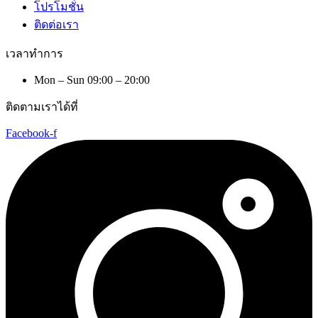
โปรโมชั่น
ติดต่อเรา
เวลาทำการ
Mon – Sun 09:00 – 20:00
ติดตามเราได้ที่
Facebook-f