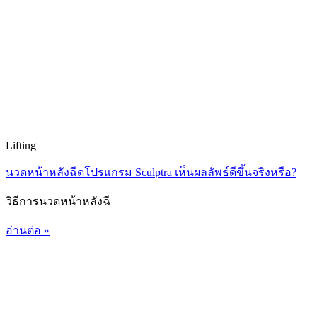
Lifting
นวดหน้าหลังฉีดโปรแกรม Sculptra เห็นผลลัพธ์ดีขึ้นจริงหรือ?
วิธีการนวดหน้าหลังฉี
อ่านต่อ »