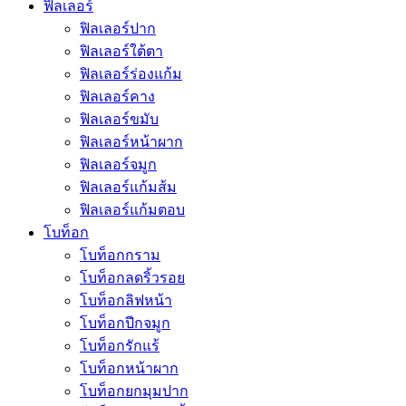
ฟิลเลอร์
ฟิลเลอร์ปาก
ฟิลเลอร์ใต้ตา
ฟิลเลอร์ร่องแก้ม
ฟิลเลอร์คาง
ฟิลเลอร์ขมับ
ฟิลเลอร์หน้าผาก
ฟิลเลอร์จมูก
ฟิลเลอร์แก้มส้ม
ฟิลเลอร์แก้มตอบ
โบท็อก
โบท็อกกราม
โบท็อกลดริ้วรอย
โบท็อกลิฟหน้า
โบท็อกปีกจมูก
โบท็อกรักแร้
โบท็อกหน้าผาก
โบท็อกยกมุมปาก