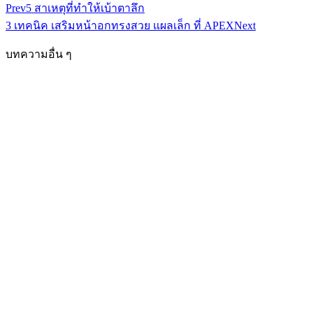
Prev
5 สาเหตุที่ทำให้เบ้าตาลึก
3 เทคนิค เสริมหน้าอกทรงสวย แผลเล็ก ที่ APEX
Next
บทความอื่น ๆ