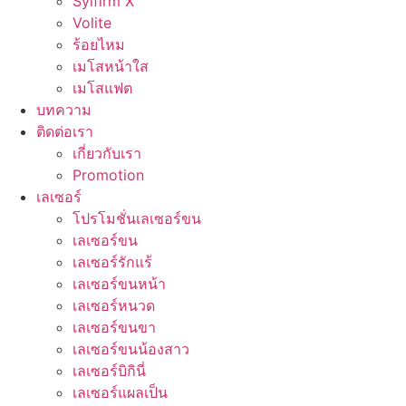
Sylfirm X
Volite
ร้อยไหม
เมโสหน้าใส
เมโสแฟต
บทความ
ติดต่อเรา
เกี่ยวกับเรา
Promotion
เลเซอร์
โปรโมชั่นเลเซอร์ขน
เลเซอร์ขน
เลเซอร์รักแร้
เลเซอร์ขนหน้า
เลเซอร์หนวด
เลเซอร์ขนขา
เลเซอร์ขนน้องสาว
เลเซอร์บิกินี่
เลเซอร์แผลเป็น