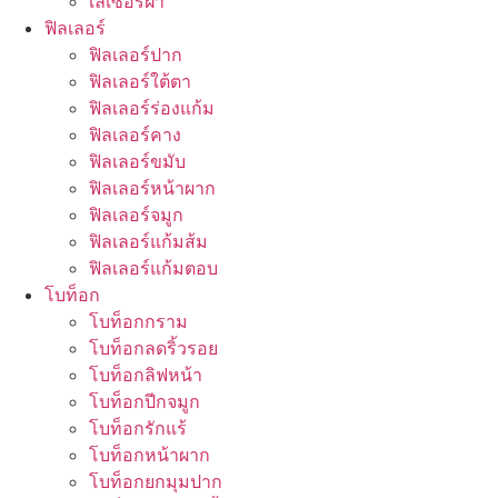
เลเซอร์ฝ้า
ฟิลเลอร์
ฟิลเลอร์ปาก
ฟิลเลอร์ใต้ตา
ฟิลเลอร์ร่องแก้ม
ฟิลเลอร์คาง
ฟิลเลอร์ขมับ
ฟิลเลอร์หน้าผาก
ฟิลเลอร์จมูก
ฟิลเลอร์แก้มส้ม
ฟิลเลอร์แก้มตอบ
โบท็อก
โบท็อกกราม
โบท็อกลดริ้วรอย
โบท็อกลิฟหน้า
โบท็อกปีกจมูก
โบท็อกรักแร้
โบท็อกหน้าผาก
โบท็อกยกมุมปาก