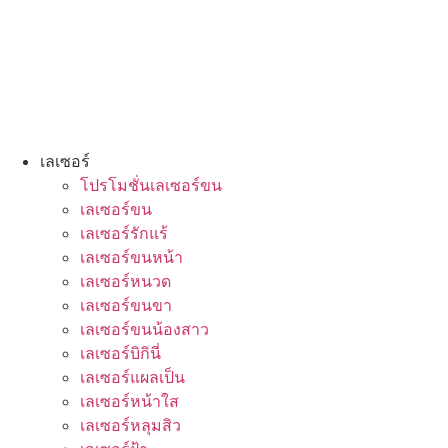
Skip
to
content
เลเซอร์
โปรโมชั่นเลเซอร์ขน
เลเซอร์ขน
เลเซอร์รักแร้
เลเซอร์ขนหน้า
เลเซอร์หนวด
เลเซอร์ขนขา
เลเซอร์ขนน้องสาว
เลเซอร์บิกินี่
เลเซอร์แผลเป็น
เลเซอร์หน้าใส
เลเซอร์หลุมสิว