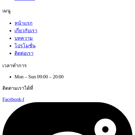
เมนู
หน้าแรก
เกี่ยวกับเรา
บทความ
โปรโมชั่น
ติดต่อเรา
เวลาทำการ
Mon – Sun 09:00 – 20:00
ติดตามเราได้ที่
Facebook-f