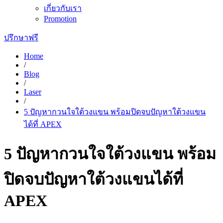
เกี่ยวกับเรา
Promotion
ปรึกษาฟรี
Home
/
Blog
/
Laser
/
5 ปัญหากวนใจใต้วงแขน พร้อมปิดจบปัญหาใต้วงแขน
ได้ที่ APEX
5 ปัญหากวนใจใต้วงแขน พร้อม
ปิดจบปัญหาใต้วงแขนได้ที่
APEX