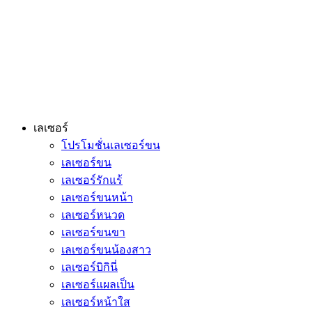
Skip
to
content
เลเซอร์
โปรโมชั่นเลเซอร์ขน
เลเซอร์ขน
เลเซอร์รักแร้
เลเซอร์ขนหน้า
เลเซอร์หนวด
เลเซอร์ขนขา
เลเซอร์ขนน้องสาว
เลเซอร์บิกินี่
เลเซอร์แผลเป็น
เลเซอร์หน้าใส