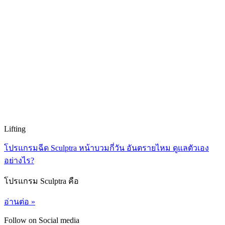
Lifting
โปรแกรมฉีด Sculptra หน้าบวมกี่วัน อันตรายไหม ดูแลตัวเอง
อย่างไร?
โปรแกรม Sculptra คือ
อ่านต่อ »
Follow on Social media