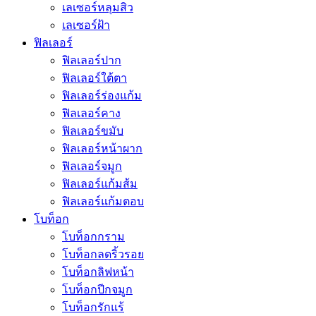
เลเซอร์หลุมสิว
เลเซอร์ฝ้า
ฟิลเลอร์
ฟิลเลอร์ปาก
ฟิลเลอร์ใต้ตา
ฟิลเลอร์ร่องแก้ม
ฟิลเลอร์คาง
ฟิลเลอร์ขมับ
ฟิลเลอร์หน้าผาก
ฟิลเลอร์จมูก
ฟิลเลอร์แก้มส้ม
ฟิลเลอร์แก้มตอบ
โบท็อก
โบท็อกกราม
โบท็อกลดริ้วรอย
โบท็อกลิฟหน้า
โบท็อกปีกจมูก
โบท็อกรักแร้