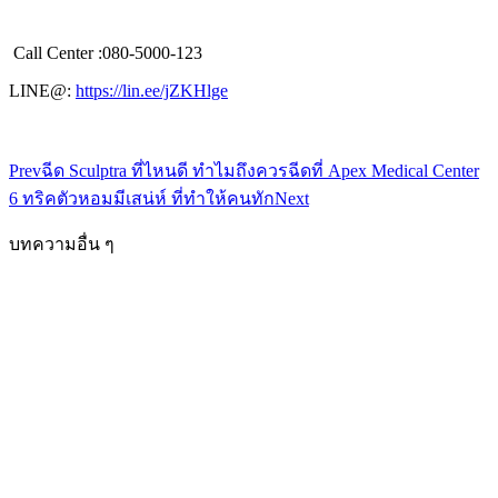
Call Center :
080-5000-123
LINE@:
https://lin.ee/jZKHlge
Prev
ฉีด Sculptra ที่ไหนดี ทำไมถึงควรฉีดที่ Apex Medical Center
6 ทริคตัวหอมมีเสน่ห์ ที่ทำให้คนทัก
Next
บทความอื่น ๆ