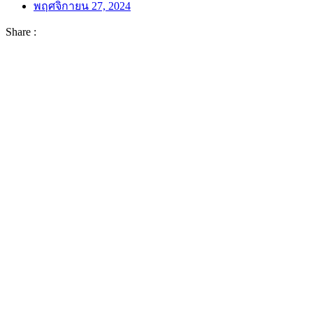
พฤศจิกายน 27, 2024
Share :