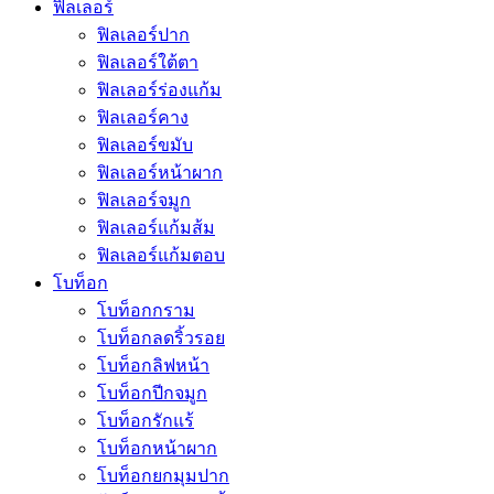
ฟิลเลอร์
ฟิลเลอร์ปาก
ฟิลเลอร์ใต้ตา
ฟิลเลอร์ร่องแก้ม
ฟิลเลอร์คาง
ฟิลเลอร์ขมับ
ฟิลเลอร์หน้าผาก
ฟิลเลอร์จมูก
ฟิลเลอร์แก้มส้ม
ฟิลเลอร์แก้มตอบ
โบท็อก
โบท็อกกราม
โบท็อกลดริ้วรอย
โบท็อกลิฟหน้า
โบท็อกปีกจมูก
โบท็อกรักแร้
โบท็อกหน้าผาก
โบท็อกยกมุมปาก