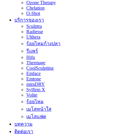
Ozone Therapy
Chelation
O-Shot
บริการของเรา
Sculptra
Radiesse
Ulthera
ร้อยไหมก้างปลา
รีแพร์
Hifu
Thermage
CoolSculpting
Emface
Emtone
miraDRY
Sylfirm X
Volite
ร้อยไหม
เมโสหน้าใส
เมโสแฟต
บทความ
ติดต่อเรา