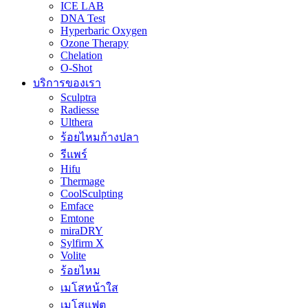
ICE LAB
DNA Test
Hyperbaric Oxygen
Ozone Therapy
Chelation
O-Shot
บริการของเรา
Sculptra
Radiesse
Ulthera
ร้อยไหมก้างปลา
รีแพร์
Hifu
Thermage
CoolSculpting
Emface
Emtone
miraDRY
Sylfirm X
Volite
ร้อยไหม
เมโสหน้าใส
เมโสแฟต