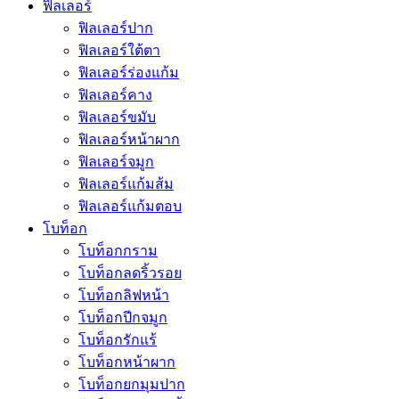
ฟิลเลอร์
ฟิลเลอร์ปาก
ฟิลเลอร์ใต้ตา
ฟิลเลอร์ร่องแก้ม
ฟิลเลอร์คาง
ฟิลเลอร์ขมับ
ฟิลเลอร์หน้าผาก
ฟิลเลอร์จมูก
ฟิลเลอร์แก้มส้ม
ฟิลเลอร์แก้มตอบ
โบท็อก
โบท็อกกราม
โบท็อกลดริ้วรอย
โบท็อกลิฟหน้า
โบท็อกปีกจมูก
โบท็อกรักแร้
โบท็อกหน้าผาก
โบท็อกยกมุมปาก