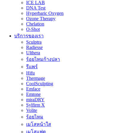
ICE LAB
DNA Test
Hyperbaric Oxygen
Ozone Therapy
Chelation
O-Shot
บริการของเรา
Sculptra
Radiesse
Ulthera
ร้อยไหมก้างปลา
รีแพร์
Hifu
Thermage
CoolSculpting
Emface
Emtone
miraDRY
Sylfirm X
Volite
ร้อยไหม
เมโสหน้าใส
เมโสแฟต