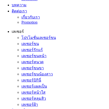
บทความ
ติดต่อเรา
เกี่ยวกับเรา
Promotion
เลเซอร์
โปรโมชั่นเลเซอร์ขน
เลเซอร์ขน
เลเซอร์รักแร้
เลเซอร์ขนหน้า
เลเซอร์หนวด
เลเซอร์ขนขา
เลเซอร์ขนน้องสาว
เลเซอร์บิกินี่
เลเซอร์แผลเป็น
เลเซอร์หน้าใส
เลเซอร์หลุมสิว
เลเซอร์ฝ้า