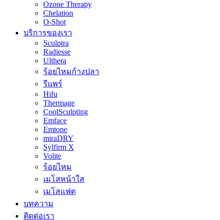
Ozone Therapy
Chelation
O-Shot
บริการของเรา
Sculptra
Radiesse
Ulthera
ร้อยไหมก้างปลา
รีแพร์
Hifu
Thermage
CoolSculpting
Emface
Emtone
miraDRY
Sylfirm X
Volite
ร้อยไหม
เมโสหน้าใส
เมโสแฟต
บทความ
ติดต่อเรา