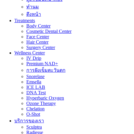
ทำนม
ดึงหน้า
Treatments
Body Center
Cosmetic Dental Center
Face Center
Hair Center
Surgery Center
Wellness Center
IV Drip
Premium NAD+
การฝังเข็มตะวันตก
Snorelase
Emsella
ICE LAB
DNA Test
Hyperbaric Oxygen
Ozone Therapy
Chelation
O-Shot
บริการของเรา
Sculptra
Radiesse