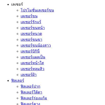
เลเซอร์
โปรโมชั่นเลเซอร์ขน
เลเซอร์ขน
เลเซอร์รักแร้
เลเซอร์ขนหน้า
เลเซอร์หนวด
เลเซอร์ขนขา
เลเซอร์ขนน้องสาว
เลเซอร์บิกินี่
เลเซอร์แผลเป็น
เลเซอร์หน้าใส
เลเซอร์หลุมสิว
เลเซอร์ฝ้า
ฟิลเลอร์
ฟิลเลอร์ปาก
ฟิลเลอร์ใต้ตา
ฟิลเลอร์ร่องแก้ม
ฟิลเลอร์คาง