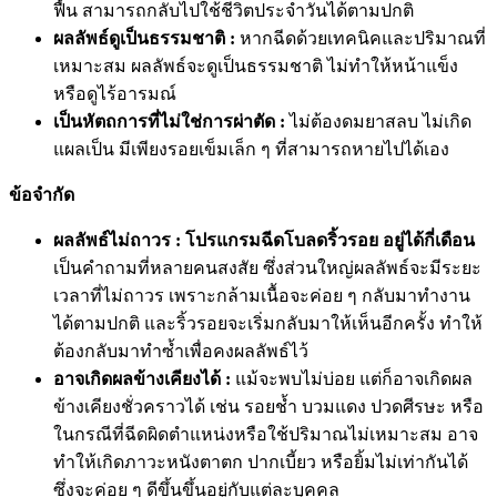
ฟื้น สามารถกลับไปใช้ชีวิตประจำวันได้ตามปกติ
ผลลัพธ์ดูเป็นธรรมชาติ :
หากฉีดด้วยเทคนิคและปริมาณที่
เหมาะสม ผลลัพธ์จะดูเป็นธรรมชาติ ไม่ทำให้หน้าแข็ง
หรือดูไร้อารมณ์
เป็นหัตถการที่ไม่ใช่การผ่าตัด :
ไม่ต้องดมยาสลบ ไม่เกิด
แผลเป็น มีเพียงรอยเข็มเล็ก ๆ ที่สามารถหายไปได้เอง
ข้อจำกัด
ผลลัพธ์ไม่ถาวร : โปรแกรมฉีดโบลดริ้วรอย อยู่ได้กี่เดือน
เป็นคำถามที่หลายคนสงสัย ซึ่งส่วนใหญ่ผลลัพธ์จะมีระยะ
เวลาที่ไม่ถาวร เพราะกล้ามเนื้อจะค่อย ๆ กลับมาทำงาน
ได้ตามปกติ และริ้วรอยจะเริ่มกลับมาให้เห็นอีกครั้ง ทำให้
ต้องกลับมาทำซ้ำเพื่อคงผลลัพธ์ไว้
อาจเกิดผลข้างเคียงได้ :
แม้จะพบไม่บ่อย แต่ก็อาจเกิดผล
ข้างเคียงชั่วคราวได้ เช่น รอยช้ำ บวมแดง ปวดศีรษะ หรือ
ในกรณีที่ฉีดผิดตำแหน่งหรือใช้ปริมาณไม่เหมาะสม อาจ
ทำให้เกิดภาวะหนังตาตก ปากเบี้ยว หรือยิ้มไม่เท่ากันได้
ซึ่งจะค่อย ๆ ดีขึ้นขึ้นอยู่กับแต่ละบุคคล