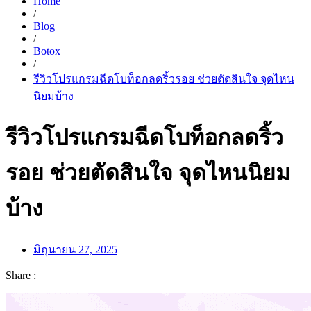
Home
/
Blog
/
Botox
/
รีวิวโปรแกรมฉีดโบท็อกลดริ้วรอย ช่วยตัดสินใจ จุดไหน
นิยมบ้าง
รีวิวโปรแกรมฉีดโบท็อกลดริ้ว
รอย ช่วยตัดสินใจ จุดไหนนิยม
บ้าง
มิถุนายน 27, 2025
Share :