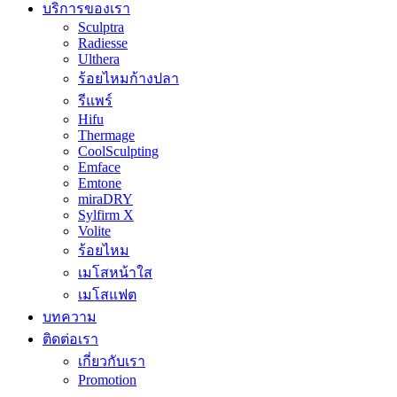
บริการของเรา
Sculptra
Radiesse
Ulthera
ร้อยไหมก้างปลา
รีแพร์
Hifu
Thermage
CoolSculpting
Emface
Emtone
miraDRY
Sylfirm X
Volite
ร้อยไหม
เมโสหน้าใส
เมโสแฟต
บทความ
ติดต่อเรา
เกี่ยวกับเรา
Promotion