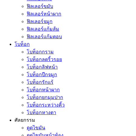
ฟิลเลอร์ขมับ
ฟิลเลอร์หน้าผาก
ฟิลเลอร์จมูก
ฟิลเลอร์แก้มส้ม
ฟิลเลอร์แก้มตอบ
โบท็อก
โบท็อกกราม
โบท็อกลดริ้วรอย
โบท็อกลิฟหน้า
โบท็อกปีกจมูก
โบท็อกรักแร้
โบท็อกหน้าผาก
โบท็อกยกมุมปาก
โบท็อกระหว่างคิ้ว
โบท็อกหางตา
ศัลยกรรม
ดูดไขมัน
ดูดไขมันหน้าท้อง