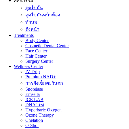
ศัลยกรรม
ดูดไขมัน
ดูดไขมันหน้าท้อง
ทำนม
ดึงหน้า
Treatments
Body Center
Cosmetic Dental Center
Face Center
Hair Center
Surgery Center
Wellness Center
IV Drip
Premium NAD+
การฝังเข็มตะวันตก
Snorelase
Emsella
ICE LAB
DNA Test
Hyperbaric Oxygen
Ozone Therapy
Chelation
O-Shot