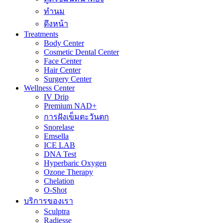
ทำนม
ดึงหน้า
Treatments
Body Center
Cosmetic Dental Center
Face Center
Hair Center
Surgery Center
Wellness Center
IV Drip
Premium NAD+
การฝังเข็มตะวันตก
Snorelase
Emsella
ICE LAB
DNA Test
Hyperbaric Oxygen
Ozone Therapy
Chelation
O-Shot
บริการของเรา
Sculptra
Radiesse