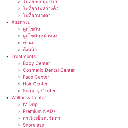
โบท็อกยกมุมปาก
โบท็อกระหว่างคิ้ว
โบท็อกหางตา
ศัลยกรรม
ดูดไขมัน
ดูดไขมันหน้าท้อง
ทำนม
ดึงหน้า
Treatments
Body Center
Cosmetic Dental Center
Face Center
Hair Center
Surgery Center
Wellness Center
IV Drip
Premium NAD+
การฝังเข็มตะวันตก
Snorelase