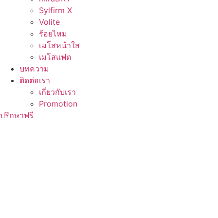
Sylfirm X
Volite
ร้อยไหม
เมโสหน้าใส
เมโสแฟต
บทความ
ติดต่อเรา
เกี่ยวกับเรา
Promotion
ปรึกษาฟรี