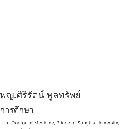
พญ.ศิริรัตน์ พูลทรัพย์
การศึกษา
Doctor of Medicine, Prince of Songkla University,