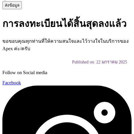
ส่งข้อมูล
การลงทะเบียนได้สิ้นสุดลงแล้ว
ขอขอบคุณทุกท่านที่ให้ความสนใจและไว้วางใจในบริการของ
Apex ค่ะ/ครับ
Published on: 22 มกราคม 2025
Follow on Social media
Facebook