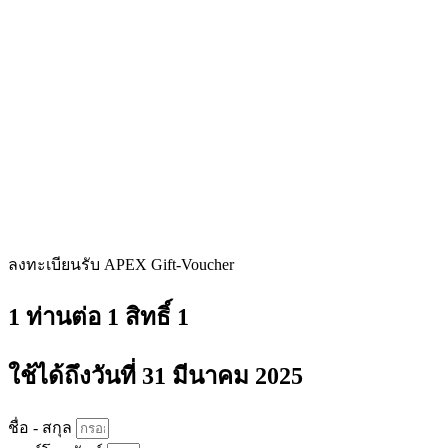
ลงทะเบียนรับ APEX Gift-Voucher
1 ท่านต่อ 1 สิทธิ์ 1
ใช้ได้ถึงวันที่ 31 มีนาคม 2025
ชื่อ - สกุล