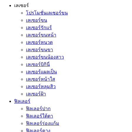
เลเซอร์
โปรโมชั่นเลเซอร์ขน
เลเซอร์ขน
เลเซอร์รักแร้
เลเซอร์ขนหน้า
เลเซอร์หนวด
เลเซอร์ขนขา
เลเซอร์ขนน้องสาว
เลเซอร์บิกินี่
เลเซอร์แผลเป็น
เลเซอร์หน้าใส
เลเซอร์หลุมสิว
เลเซอร์ฝ้า
ฟิลเลอร์
ฟิลเลอร์ปาก
ฟิลเลอร์ใต้ตา
ฟิลเลอร์ร่องแก้ม
ฟิลเลอร์คาง