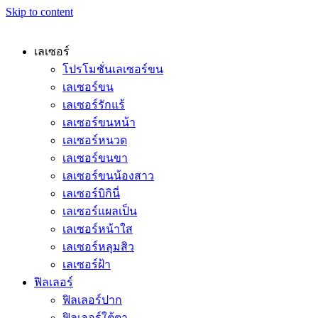
Skip to content
เลเซอร์
โปรโมชั่นเลเซอร์ขน
เลเซอร์ขน
เลเซอร์รักแร้
เลเซอร์ขนหน้า
เลเซอร์หนวด
เลเซอร์ขนขา
เลเซอร์ขนน้องสาว
เลเซอร์บิกินี่
เลเซอร์แผลเป็น
เลเซอร์หน้าใส
เลเซอร์หลุมสิว
เลเซอร์ฝ้า
ฟิลเลอร์
ฟิลเลอร์ปาก
ฟิลเลอร์ใต้ตา