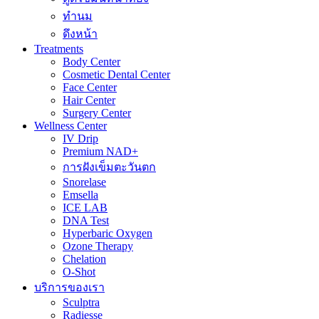
ทำนม
ดึงหน้า
Treatments
Body Center
Cosmetic Dental Center
Face Center
Hair Center
Surgery Center
Wellness Center
IV Drip
Premium NAD+
การฝังเข็มตะวันตก
Snorelase
Emsella
ICE LAB
DNA Test
Hyperbaric Oxygen
Ozone Therapy
Chelation
O-Shot
บริการของเรา
Sculptra
Radiesse