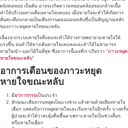
ผนังคอหอย เป็นต้น อาจจะเกิดความหย่อนคล้อยของกล้ามเนื้อ
ทำให้บริเวณทางเดือนหายใจแคบลง เมื่อหายใจจะทำให้เกิดการ
สั่นสะเทือนกลายเป็นเสียงกรนตอนนอนหลับซึ่งเป็นสัญญาณหลัก
ของภาวะหยุดหายใจขณะหลับ
เนื่องจากระบบหายใจที่แคบจะทำให้ร่างกายพยายามหายใจให้
แรงขึ้น จนทำให้ทางเดินหายใจแคบลงและทำให้ไม่สามารถ
หายใจเข้า-ออกได้ในที่สุด ซึ่งอาการนี้เองที่เราเรียกว่า
“ภาวะหยุด
หายใจขณะหลับ”
อาการเตือนของภาวะหยุด
หายใจขณะหลับ
มี
อาการกรน
เป็นประจำ
ลักษณะเสียงกรนหยุดเป็นบางช่วง แล้วตามด้วยเสียงหายใจ
เฮือก แสดงถึงการหยุดหายใจและเริ่มหายใจอีกครั้ง บางครั้ง
ผู้ป่วยจะจำได้ว่าสะดุ้งตื่นขึ้นมาเพราะหายใจเป็นช่วงสั้นๆ
หรือหายใจเฮือก