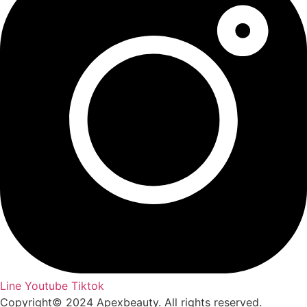
Line
Youtube
Tiktok
Copyright© 2024 Apexbeauty. All rights reserved.