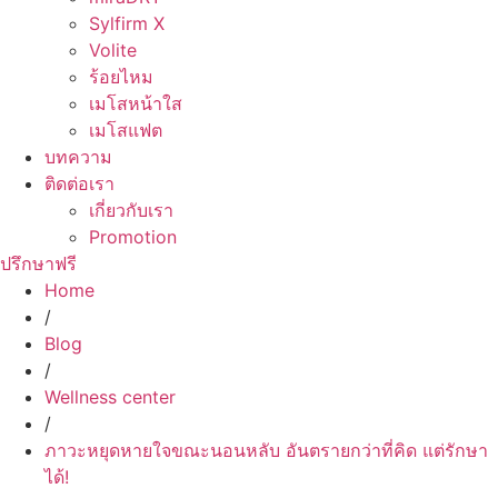
Sylfirm X
Volite
ร้อยไหม
เมโสหน้าใส
เมโสแฟต
บทความ
ติดต่อเรา
เกี่ยวกับเรา
Promotion
ปรึกษาฟรี
Home
/
Blog
/
Wellness center
/
ภาวะหยุดหายใจขณะนอนหลับ อันตรายกว่าที่คิด แต่รักษา
ได้!