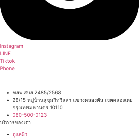
Instagram
LINE
Tiktok
Phone
ฆสพ.สบส.2485/2568
28/15 หมู่บ้านสุขุมวิทวิลล่า แขวงคลองตัน เขตคลองเตย
กรุงเทพมหานคร 10110
080-500-0123
บริการของเรา
ดูแลผิว