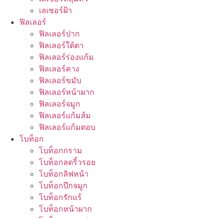
เลเซอร์ฝ้า
ฟิลเลอร์
ฟิลเลอร์ปาก
ฟิลเลอร์ใต้ตา
ฟิลเลอร์ร่องแก้ม
ฟิลเลอร์คาง
ฟิลเลอร์ขมับ
ฟิลเลอร์หน้าผาก
ฟิลเลอร์จมูก
ฟิลเลอร์แก้มส้ม
ฟิลเลอร์แก้มตอบ
โบท็อก
โบท็อกกราม
โบท็อกลดริ้วรอย
โบท็อกลิฟหน้า
โบท็อกปีกจมูก
โบท็อกรักแร้
โบท็อกหน้าผาก