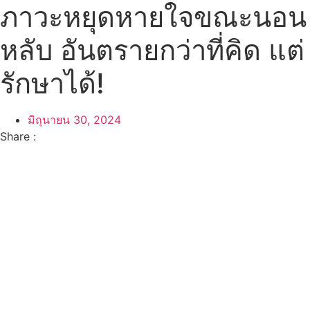
ภาวะหยุดหายใจขณะนอน
หลับ อันตรายกว่าที่คิด แต่
รักษาได้!
มิถุนายน 30, 2024
Share :