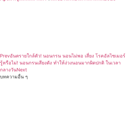
Apex
,
apexmedicalcenter
,
เอเพ็กซ์
,
เอเพ็กเมดิคอล
เซ็นเตอร์
,
เสริมความงาม
,
คลินิกเสริมความงาม
,
เลเซอร์แก้นอน
กรน
,
เลเซอร์แก้นอนกรน ราคา
,
CPAPคืออะไร
,
แก้นอน
กรน
,
นอนกรนเกิดจาก
,
emsella Apex
,
แก้นอนกรน
bangkok
,
เลเซอร์แก้นอนกรน Apex
,
เลเซอร์แก้นอนกรน Apex
กรุงเทพมหานคร
,
เลเซอร์แก้นอนกรนที่ไหนดี2023
Prev
อันตรายใกล้ตัว! นอนกรน นอนไม่พอ เสี่ยง โรคอัลไซเมอร์
รู้หรือไม่! นอนกรนเสียงดัง ทำให้ง่วงนอนมากผิดปกติ ในเวลา
กลางวัน
Next
บทความอื่น ๆ