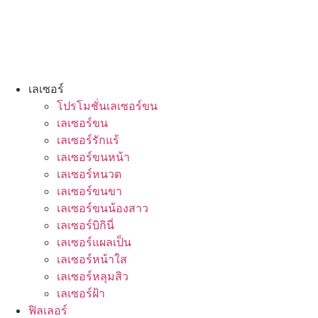
Skip
to
content
เลเซอร์
โปรโมชั่นเลเซอร์ขน
เลเซอร์ขน
เลเซอร์รักแร้
เลเซอร์ขนหน้า
เลเซอร์หนวด
เลเซอร์ขนขา
เลเซอร์ขนน้องสาว
เลเซอร์บิกินี่
เลเซอร์แผลเป็น
เลเซอร์หน้าใส
เลเซอร์หลุมสิว
เลเซอร์ฝ้า
ฟิลเลอร์