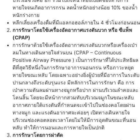
หายใจจนเกิดอาการกรน ลดน้ำหนักอย่างน้อย 10% ของน้ำ
หนักร่างกาย
หลีกเลี่ยงเครื่องดื่มที่มีแอลกอฮอล์ภายใน 4 ชั่วโมงก่อนนอน
การรักษาโดยใช้เครื่องอัดอากาศแรงดันบวก หรือ ซีแพ็พ
(CPAP)
การรักษาด้วยใช้เครื่องอัดอากาศแรงดันบวกหรือเครื่องเป่า
ลมในทางเดินหายใจส่วนบน (CPAP – Continuous
Positive Airway Pressure ) เป็นการรักษาที่ได้ประสิทธิผล
ดีที่สุดวิธีหนึ่งในการรักษาอาการนอนกรน หรือภาวะหยุด
หายใจขณะหลับ โดยเฉพาะอย่างยิ่งผู้ป่วยที่มีอาการในระดับ
ปานกลางถึงระดับรุนแรง มีหลักการในการรักษา คือ การ
เป่าความดันลมผ่านทางจมูกหรือปาก ผ่านบริเวณลำคอและ
โคนลิ้น โดยจะมีหน้ากากสวมทับบริเวณจมูกในขณะหลับ
อากาศภายใต้แรงดันที่กำหนดจะเข้าไปในช่องคอโดยผ่าน
ทางจมูก และแรงดันอากาศจะค่อยๆ เปิดทางเดินหายใจ
บริเวณช่องคอตลอดเวลาโดยไม่ให้มีการอุดตันขณะที่นอน
หลับ ทำให้การนอนและการหายใจเป็นปกติ
การรักษาโดยการผ่าตัด